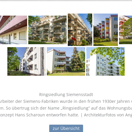
Ringsiedlung Siemensstadt
beiter der Siemens-Fabriken wurde in den frühen 1930er Jahren v
ten. So übertrug sich der Name „Ringsiedlung“ auf das Wohnungs
nzept Hans Scharoun entworfen hatte. | Architekturfotos von Ang
zur Übersicht